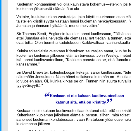
Kuoleman kohtaaminen voi olla kauhistava kokemus—etenkin jos t
kuoleman jälkeisestä elämästä ei ole.
Voltaire, kuuluisa uskon vastustaja, joka käytti suurimman osan e
taistellen kristillisyyttä vastaan huusi kuoleman henkäyksessään, "
Jumalan ja ihmisen hylkäämä, menen helvettiin."
Sir Thomas Scott, Englannin kansleri sanoi kuollessaan, "Tähän asti
ettei Jumalaa eikä helvettiä ole olemassa; nyt tiedän ja tunnen, e
ovat totta. Olen tuomittu kadotukseen Kaikkivaltiaan vanhurskaalla 
Kuinka toisenlaisia ovatkaan Kristuksen seuraajien sanat, kun he k
kuoleman kuolemanjälkeisen elämän toivossa. John Wesley, metodis
isä, sanoi kuolinvuoteellaan, "Kaikkein parasta on se, että Jumala
kanssamme."
Sir David Brewster, kaleidoskoopin keksijä, sanoi kuollessaan, "tul
näkemään Jeesuksen. Näen hänet sellaisena kuin hän on. Minulla on
jo vuosien ajan. Oi, kuinka kirkas se on. Tunnen niin suurta turvallis
tyytyväisyyttä."
Koskaan ei ole kukaan kuolinvuoteellaan
katunut sitä, että on kristitty.
Koskaan ei ole kukaan kuolinvuoteellaan katunut sitä, että on kristit
Kuitenkaan kuoleman jälkeinen elämä ei perustu siihen, mitä toiset
sanoneet kuoleman kohdatessaan, vaan Kristuksen ylösnousemu
kuolemansa jälkeen.