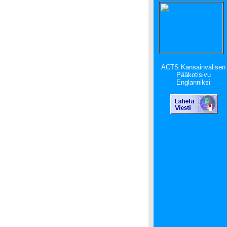
ACTS Kansainvälisen
Pääkotisivu
Englanniksi