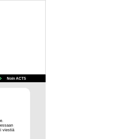
&
Noin ACTS
e.
llessaan
i viestiä