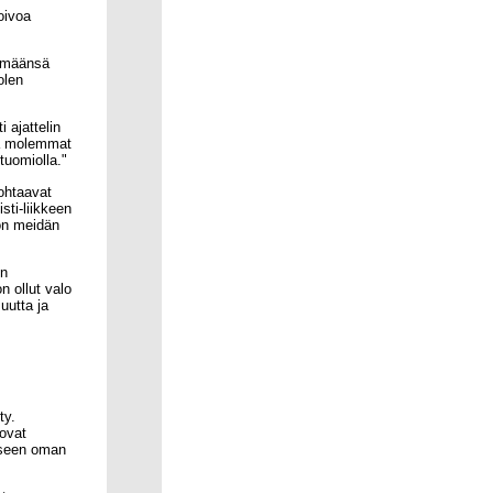
oivoa
lämäänsä
olen
 ajattelin
ttä molemmat
tuomiolla."
ohtaavat
ti-liikkeen
 on meidän
en
 ollut valo
uutta ja
ty.
 ovat
kseen oman