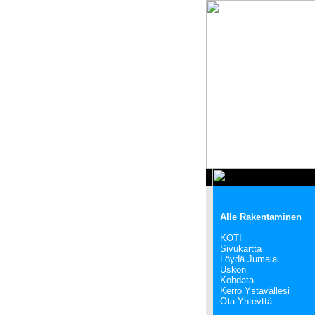
Alle
Rakentaminen
KOTI
Sivukartta
Löydä Jumalai
Uskon
Kohdata
Kerro Ystävällesi
Ota Yhtevttä