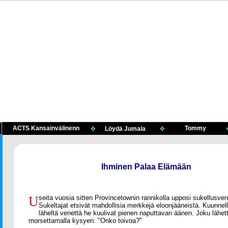
&
ACTS Kansainvälinenn
Tommy
Löydä Jumala
Ihminen Palaa Elämään
U
seita vuosia sitten Provincetownin rannikolla upposi sukellusven
Sukeltajat etsivät mahdollisia merkkejä eloonjääneistä. Kuunne
läheltä venettä he kuulivat pienen naputtavan äänen. Joku lähett
morsettamalla kysyen: "Onko toivoa?"