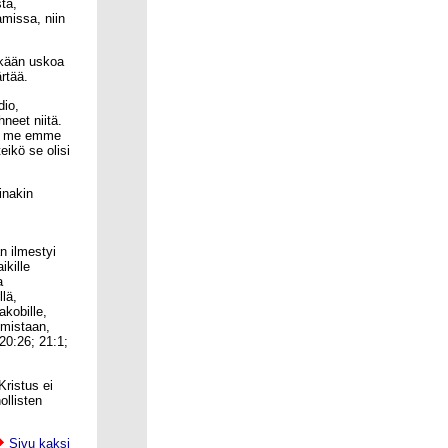
ta,
amissa, niin
skään uskoa
rtää.
dio,
hneet niitä.
Jos me emme
eikö se olisi
inakin
n ilmestyi
ikille
a
lä,
akobille,
umistaan,
20:26; 21:1;
Kristus ei
ollisten
Sivu kaksi