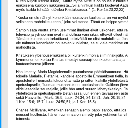
Kuten Kirjoituksissa lukee, "Mutta nytpä Kristus on noussut kuolleis
esikoisena kuoloon nukkuneista...Sillä niinkuin kaikki kuolevat Aad
myös kaikki tehdään eläviksi Kristuksessa. " (1. Kor.15:20,22,23)
"Koska en ole nähnyt kenenkään nousevan kuolleista, en voi myö
sellaiseen mahdollisuuteen," joku voi sanoa. Tämä on helppo ymmä
Samoin sata vuotta sitten useimmat ihmiset eivät uskoneet, että ra
televisio ja ydinpommi ovat mahdollisia vain siksi, etteivät olleet nä
Tämä ei kuitenkaan tarkoittanut, etteivätkö ne olisi mahdollisia. 
ole nähneet kenenkään nousevan kuolleista, se ei vielä merkitse ett
mahdollista.
Kristuksen ylösnousemuksella oli kuitenkin monia silminnäkijöitä. A
kymmenen eri kertaa Kristus ilmestyi seuraajilleen kuolemansa ja
hautaamisensa jälkeen.
Hän ilmestyi Maria Magdaleenalle puutarhassa pääsiäisaamuna. Hä
toiselle Marialle, Pietarille, kahdelle apostolille Emmauksen tiellä, ka
apostoleille Tuomasta lukuunottamatta ja sitten kaikille yhdelletoist
opetuslapselle, Tuomas mukaanlukien, opetuslapsille Galilean järvel
viidellesadalle seuraajalle, joille hän antoi suuren lähetyskäskyn, Ja
yhdelletoista opetuslapselle Betaniassa juuri ennen taivaaseen ast
sekä Paavalille. (
Mark
.
16:9; Lu
uk.
24:34; 24:13-21; Joh
.
20:19,24; 
1
Kor.
15:6; 15:7; L
uuk.
24:50,51;
ja
1
Kor.
15:8
)
Charles McIllvane, Amerikan senaatin aiempi pappi sanoo, että jos 
noussut kuolleista, hänen ruumiinsa on siirretty joko ystävien tai vih
toimesta.