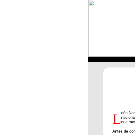
eón Nor
L
naciona
que mov
Antes de com