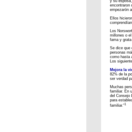
y su esposa,
encontraron 
empezarón a 
Ellos hiciero
comprendían l
Los Norswort
millones o e
fama y grata
Se dice que 
personas más
como hasta a
Los siguient
Mejora la vi
82% de la po
ser verdad p
Muchas perso
familiar. En
del Consejo 
para establec
1
familiar.”