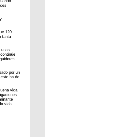
 Cuando
nces
 y
que 120
n tanta
a unas
 continúe
guidores.
sado por un
 esto ha de
buena vida
tigaciones
ominante
la vida