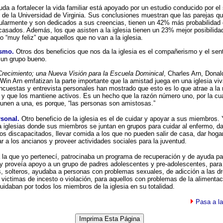
uda a fortalecer la vida familiar está apoyado por un estudio conducido por el
de la Universidad de Virginia. Sus conclusiones muestran que las parejas qu
egularmente y son dedicados a sus creencias, tienen un 42% más probabilidad
asados. Además, los que asisten a la iglesia tienen un 23% mejor posibilida
 “muy feliz” que aquellos que no van a la iglesia.
ismo.
Otros dos beneficios que nos da la iglesia es el compañerismo y el sen
 un grupo bueno.
Crecimiento; una Nueva Visión para la Escuela Dominical
, Charles Arn, Donal
in Arn emfatizan la parte importante que la amistad juega en una iglesia viv
ncuestas y entrevista personales han mostrado que esto es lo que atrae a la
 y que los mantiene activos. Es un hecho que la razón número uno, por la cua
unen a una, es porque, “las personas son amistosas.”
rsonal.
Otro beneficio de la iglesia es el de cuidar y apoyar a sus miembros.
a iglesias donde sus miembros se juntan en grupos para cuidar al enfermo, dar
los discapacitados, llevar comida a los que no pueden salir de casa, dar hogar
r a los ancianos y proveer actividades sociales para la juventud.
a la que yo pertenecí, patrocinaba un programa de recuperación y de ayuda pa
 y proveía apoyo a un grupo de padres adolescentes y pre-adolescentes, para
, solteros, ayudaba a personas con problemas sexuales, de adicción a las dr
a victimas de incesto o violación, para aquellos con problemas de la alimentac
uidaban por todos los miembros de la iglesia en su totalidad.
Pasa a la