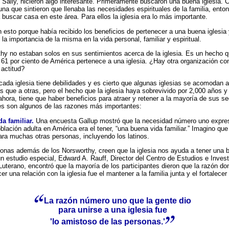
 Sally, hicieron algo interesante. Primeramente buscaron una buena iglesia.
una que sintieron que llenaba las necesidades espirituales de la familia, ento
buscar casa en este área. Para ellos la iglesia era lo más importante.
n esto porque había recibido los beneficios de pertenecer a una buena iglesia
a importancia de la misma en la vida personal, familiar y espiritual.
hy no estaban solos en sus sentimientos acerca de la iglesia. Es un hecho 
l 61 por ciento de América pertenece a una iglesia. ¿Hay otra organización co
 actitud?
cada iglesia tiene debilidades y es cierto que algunas iglesias se acomodan 
 que a otras, pero el hecho que la iglesia haya sobrevivido por 2,000 años y
hora, tiene que haber beneficios para atraer y retener a la mayoría de sus se
es son algunos de las razones más importantes:
da familiar.
Una encuesta Gallup mostró que la necesidad número uno expre
blación adulta en América era el tener, “una buena vida familiar.” Imagino que
ara muchas otras personas, incluyendo los latinos.
nas además de los Norsworthy, creen que la iglesia nos ayuda a tener una 
 un estudio especial, Edward A. Rauff, Director del Centro de Estudios e Inves
Luterano, encontró que la mayoría de los participantes dieron que la razón d
er una relación con la iglesia fue el mantener a la familia junta y el fortalecer 
La razón número uno que la gente dio
para unirse a una iglesia fue
'lo amistoso de las personas.'