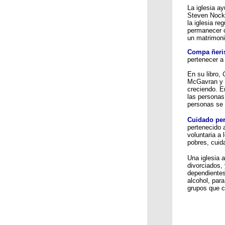
La iglesia ay
Steven Nock 
la iglesia r
permanecer c
un matrimonio
Compa ñer
pertenecer a
En su libro,
McGavran y W
creciendo. E
las personas
personas se 
Cuidado pe
pertenecido 
voluntaria a 
pobres, cuida
Una iglesia 
divorciados,
dependientes
alcohol, par
grupos que c