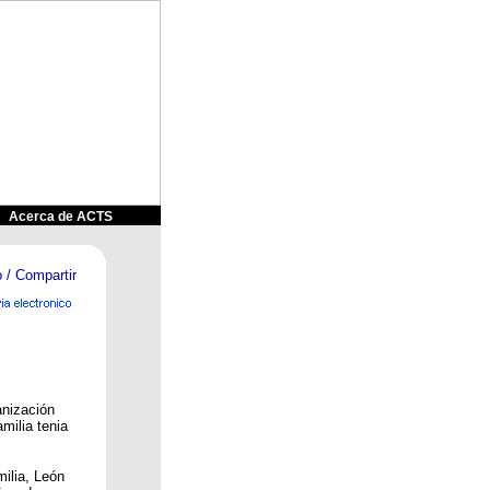
&
Acerca de ACTS
anización
milia tenia
ilia, León