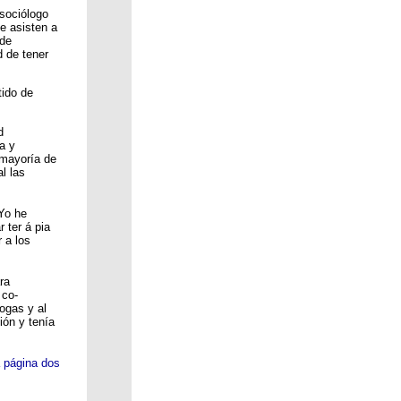
 sociólogo
e asisten a
 de
d de tener
tido de
d
a y
 mayoría de
l las
 Yo he
 ter á pia
 a los
ra
 co-
ogas y al
ión y tenía
 página dos