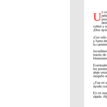
n ci
U
pel
pus
desl
volteó y 
¡Dios ay
¡Con sólo
y fuera d
la carrete
Increíble
través de
Honestame
Eventualm
los postes
aleje uno
rasguño a
¿Fue mi s
ayuda cu
En mi exp
rápido. A