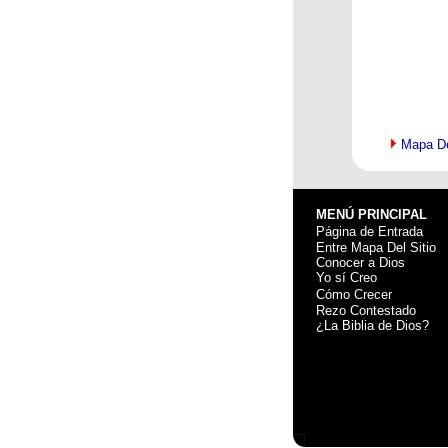
Mapa De
MENÚ PRINCIPAL
>
Página de Entrada
Entre Mapa Del Sitio
Conocer a Dios
Yo sí Creo
>
Cómo Crecer
Rezo Contestado
¿La Biblia de Dios?