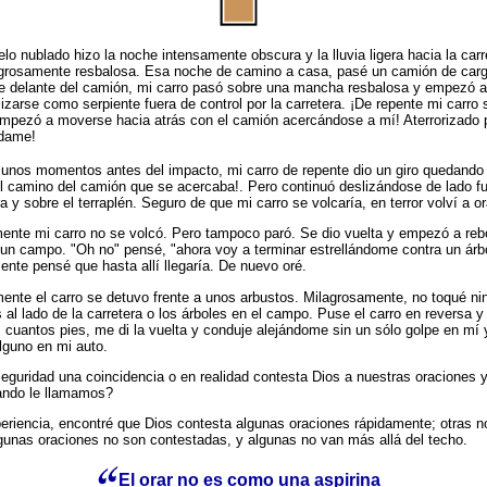
elo nublado hizo la noche intensamente obscura y la lluvia ligera hacia la carr
igrosamente resbalosa. Esa noche de camino a casa, pasé un camión de car
e delante del camión, mi carro pasó sobre una mancha resbalosa y empezó a
izarse como serpiente fuera de control por la carretera. ¡De repente mi carro 
empezó a moverse hacia atrás con el camión acercándose a mí! Aterrorizado 
údame!
 unos momentos antes del impacto, mi carro de repente dio un giro quedando
el camino del camión que se acercaba!. Pero continuó deslizándose de lado f
ra y sobre el terraplén. Seguro de que mi carro se volcaría, en terror volví a or
mente mi carro no se volcó. Pero tampoco paró. Se dio vuelta y empezó a reb
 un campo. "Oh no" pensé, "ahora voy a terminar estrellándome contra un árbo
nte pensé que hasta allí llegaría. De nuevo oré.
ente el carro se detuvo frente a unos arbustos. Milagrosamente, no toqué ni
 al lado de la carretera o los árboles en el campo. Puse el carro en reversa 
s cuantos pies, me di la vuelta y conduje alejándome sin un sólo golpe en mí 
lguno en mi auto.
eguridad una coincidencia o en realidad contesta Dios a nuestras oraciones 
ando le llamamos?
eriencia, encontré que Dios contesta algunas oraciones rápidamente; otras n
lgunas oraciones no son contestadas, y algunas no van más allá del techo.
El orar no es como una aspirina