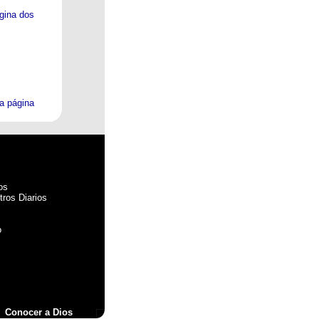
gina dos
la página
os
ros Diarios
o
Conocer a Dios