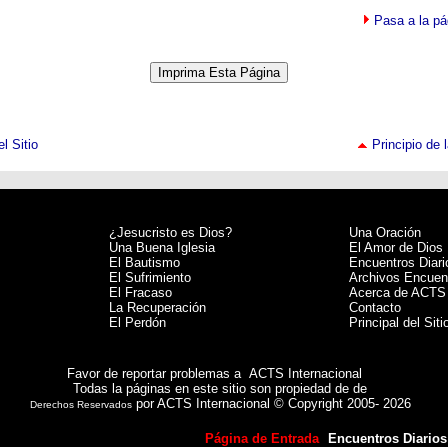
Pasa a la pá
l Sitio
Principio de 
¿Jesucristo es Dios?
Una Oración
Una Buena Iglesia
El Amor de Dios
El Bautismo
Encuentros Diari
El Sufrimiento
Archivos Encuent
El Fracaso
Acerca de ACTS
La Recuperación
Contacto
El Perdón
Principal del Siti
Favor de reportar problemas a
ACTS Internacional
Todas la páginas en este sitio son propiedad de de
por ACTS Internacional © Copyright 2005- 2026
Derechos Reservados
Página de Entrada
Encuentros Diarios