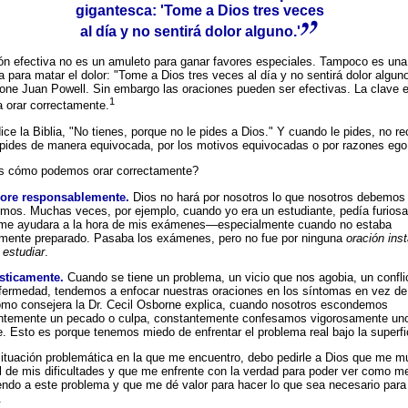
gigantesca: 'Tome a Dios tres veces
al día y no sentirá dolor alguno.'
ón efectiva no es un amuleto para ganar favores especiales. Tampoco es una 
 para matar el dolor: "Tome a Dios tres veces al día y no sentirá dolor algun
one Juan Powell. Sin embargo las oraciones pueden ser efectivas. La clave 
1
a orar correctamente.
ce la Biblia, "No tienes, porque no le pides a Dios." Y cuando le pides, no re
 pides de manera equivocada, por los motivos equivocadas o por razones ego
s cómo podemos orar correctamente?
 ore responsablemente.
Dios no hará por nosotros lo que nosotros debemos
smos. Muchas veces, por ejemplo, cuando yo era un estudiante, pedía furios
me ayudara a la hora de mis exámenes—especialmente cuando no estaba
ente preparado. Pasaba los exámenes, pero no fue por ninguna
oración ins
 estudiar
.
sticamente.
Cuando se tiene un problema, un vicio que nos agobia, un confli
fermedad, tendemos a enfocar nuestras oraciones en los síntomas en vez de
mo consejera la Dr. Cecil Osborne explica, cuando nosotros escondemos
ntemente un pecado o culpa, constantemente confesamos vigorosamente u
e. Esto es porque tenemos miedo de enfrentar el problema real bajo la superfi
ituación problemática en la que me encuentro, debo pedirle a Dios que me mu
l de mis dificultades y que me enfrente con la verdad para poder ver como m
endo a este problema y que me dé valor para hacer lo que sea necesario para
.