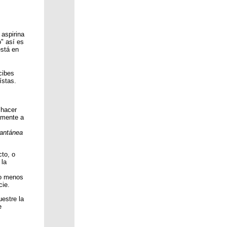
aspirina
o" así es
está en
cibes
ístas.
 hacer
amente a
tantánea
cto, o
 la
no menos
cie.
estre la
e