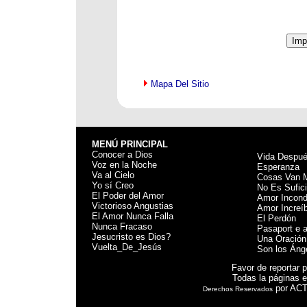
Mapa Del Sitio
MENÚ PRINCIPAL
Conocer a Dios
Vida Despu
Voz en la Noche
Esperanza
Va al Cielo
Cosas Van 
Yo sí Creo
No Es Sufic
El Poder del Amor
Amor Incond
Victorioso Angustias
Amor Increíb
El Amor Nunca Falla
El Perdón
Nunca Fracaso
Pasaport e a
Jesucristo es Dios?
Una Oración
Vuelta_De_Jesús
Son los Áng
Favor de reportar
Todas la páginas e
por ACTS
Derechos Reservados