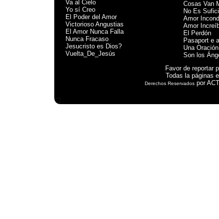
Va al Cielo
Cosas Van 
Yo sí Creo
No Es Sufic
El Poder del Amor
Amor Incond
Victorioso Angustias
Amor Increíb
El Amor Nunca Falla
El Perdón
Nunca Fracaso
Pasaport e a
Jesucristo es Dios?
Una Oración
Vuelta_De_Jesús
Son los Áng
Favor de reportar
Todas la páginas e
por ACTS
Derechos Reservados