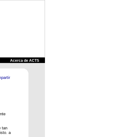
&
Acerca de ACTS
ente
e tan
sto. a