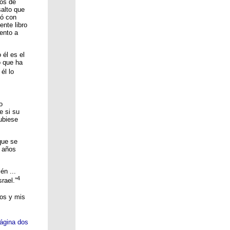
pos de
salto que
só con
ente libro
ento a
 él es el
o que ha
él lo
s
o
e si su
ubiese
que se
e años
én ...
4
rael.”
nos y mis
ágina dos