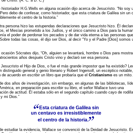
de Cristo. (A. C. a D. C.)
 historiador H.G.Wells en alguna ocasión dijo acerca de Jesucristo. “No soy 
 Pero debo de confesar, como historiador, que esta criatura de Galilea sin un
tiblemente el centro de la historia.”
tra persona hizo las estupendas declaraciones que Jesucristo hizo. Él declaró
ios, el Mesías prometido a los Judíos, y el único camino a Dios para la human
enía el poder de perdonar los pecados y de dar vida eterna a las personas que
obre todas las cosas, él dijo ser Dios, al decir “Yo y el Padre [Dios] somos 
 ocasión Sócrates dijo, “Oh, alguien se levantará, hombre o Dios para mostra
atrocientos años después Cristo vino y declaró ser esa persona.
 Jesucristo el Hijo de Dios, o fue el más grande impostor que ha existido? L
 distinguido general y genio literario y Robert Ingersoll, un escéptico notable,
 de acuerdo en escribir un libro que probaría que el
Cristianismo
es un mito.
e dos años de investigación, sin embargo, en algunas de las bibliotecas, líd
mérica, en preparación para escribir su libro, el señor Wallace tuvo una
ción de actitud. Él estaba sólo en el segundo capítulo cuando cayo de rodilla
 y mi Dios.”
Esta criatura de Galilea sin
un centavo es irresistiblemente
el centro de la historia.
e estudiar la evidencia, Wallace se convenció de la Deidad de Jesucristo. E