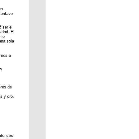
un
 centavo
 ser el
idad. El
 lo
una sola
rnos a
ew
eres de
s y oró,
ntonces