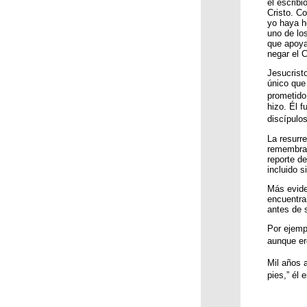
él escrib
Cristo. Co
yo haya h
uno de los
que apoya
negar el C
Jesucristo
único que
prometido
hizo. Él f
discípulo
La resurre
remembran
reporte d
incluido 
Más evide
encuentra
antes de 
Por ejemp
aunque ere
Mil años 
pies,” él e