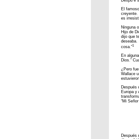
Despu é s 
El famoso
creyente.
es irresis
Ninguna o
Hijo de D
dijo que t
deseaba. S
1
cosa.”
En alguna
Dios.” Cu
¿Pero fue
Wallace un
estuvieron
Después d
Europa y A
transforma
“Mi Señor
Después d