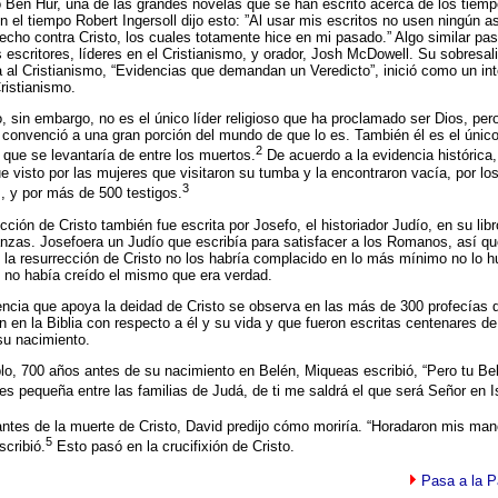
ió Ben Hur, una de las grandes novelas que se han escrito acerca de los tiem
n el tiempo Robert Ingersoll dijo esto: ”Al usar mis escritos no usen ningún a
echo contra Cristo, los cuales totamente hice en mi pasado.” Algo similar pa
 escritores, líderes en el Cristianismo, y orador, Josh McDowell. Su sobresali
 al Cristianismo, “Evidencias que demandan un Veredicto”, inició como un int
ristianismo.
, sin embargo, no es el único líder religioso que ha proclamado ser Dios, pero
 convenció a una gran porción del mundo de que lo es. También él es el únic
2
 que se levantaría de entre los muertos.
De acuerdo a la evidencia histórica, 
ue visto por las mujeres que visitaron su tumba y la encontraron vacía, por lo
3
s, y por más de 500 testigos.
cción de Cristo también fue escrita por Josefo, el historiador Judío, en su libr
zas. Josefoera un Judío que escribía para satisfacer a los Romanos, así qu
e la resurrección de Cristo no los habría complacido en lo más mínimo no lo h
si no había creído el mismo que era verdad.
ncia que apoya la deidad de Cristo se observa en las más de 300 profecías 
n en la Biblia con respecto a él y su vida y que fueron escritas centenares d
su nacimiento.
lo, 700 años antes de su nacimiento en Belén, Miqueas escribió, “Pero tu Bel
s pequeña entre las familias de Judá, de ti me saldrá el que será Señor en Is
antes de la muerte de Cristo, David predijo cómo moriría. “Horadaron mis ma
5
scribió.
Esto pasó en la crucifixión de Cristo.
Pasa a la P