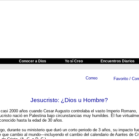
Conocer a Dios
Yo sí Creo
Encuentros Diarios
Jesucristo: ¿Dios u Hombre?
 casi 2000 años cuando Cesar Augusto controlaba el vasto Imperio Romano,
ucristo nació en Palestina bajo circunstancias muy humildes. Él fue virtualm
conocido hasta la edad de 30 años.
go, durante su ministerio que duró un corto periodo de 3 años, su impacto fu
e que cambio al mundo—incluyendo el cambio del calendario de Aantes de Cri